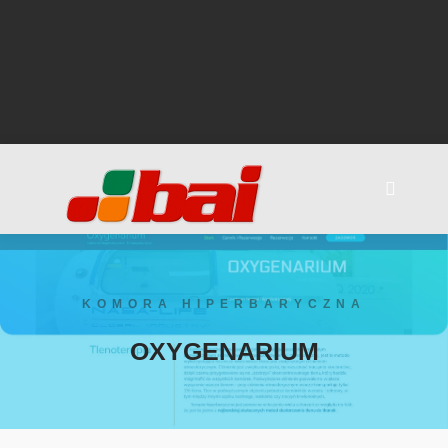
Deprecated
:
cybot\cookiebot\lib\traits\Class_Constant_Override_Validator_T
Implicitly marking parameter $allowed_item_values as nullable
is deprecated, the explicit nullable type must be used instead in
/home/jacekkho/domains/bai.pl/public_html/wp-
content/plugins/cookiebot/src/lib/traits/Class_Constant_Ov
on line
124
KOMORA HIPERBARYCZNA
OXYGENARIUM